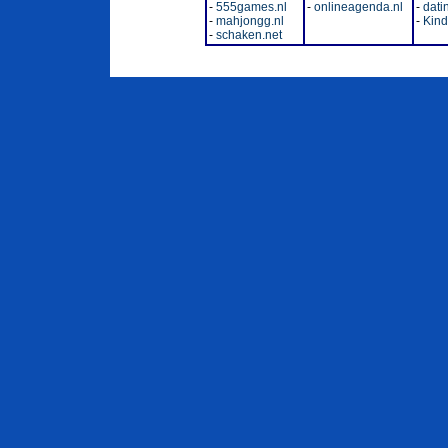
-
555games.nl
-
onlineagenda.nl
-
dati
-
mahjongg.nl
-
Kinde
-
schaken.net