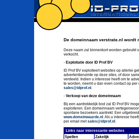
De domeinnaam verstrate.nl wordt n
Deze naam zal binnenkort worden gebruikt v
verkocht.
-
Exploitatie door ID Prof BV
ID Prof BV exploiteert websites op allerlei g
advertentieruimte op deze sites, of door sa
verdeeld. Indien u interesse heeft om te ad
te worden, neemt u dan even contact op per
sales@idprof.nl
.
-
Verkoop van deze domeinnaam
Bij een aantrekkelijk bod zal ID Prof BV moge
exploiteren. Een domeinnaam vertegenwoord
spontane bezoekers aantrekt. Een uitgebrei
www.domeinwaarde.nl
. Als u interesse he
per email met
sales@idprof.nl
.
Links naar interessante websites
Spellen
Zakelijk
Adver